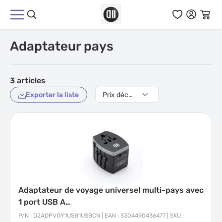
Aller au contenu
Adaptateur pays
3
articles
Exporter la liste
Adaptateur de voyage universel multi-pays avec
1 port USB A…
P/N : D2ADPVOY1USB1USBCN | EAN : 3304490436477 | SKU :