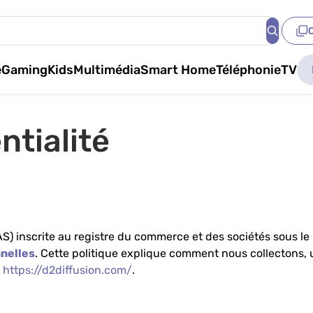
e
Gaming
Kids
Multimédia
Smart Home
Téléphonie
TV
ntialité
(SAS) inscrite au registre du commerce et des sociétés sous l
nelles
. Cette politique explique comment nous collectons, 
e
https://d2diffusion.com/
.