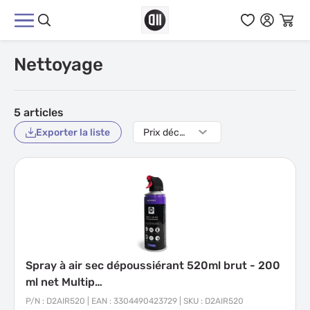
Aller au contenu
Nettoyage
5
articles
Exporter la liste
Spray à air sec dépoussiérant 520ml brut - 200
ml net Multip…
P/N : D2AIR520 | EAN : 3304490423729 | SKU : D2AIR520