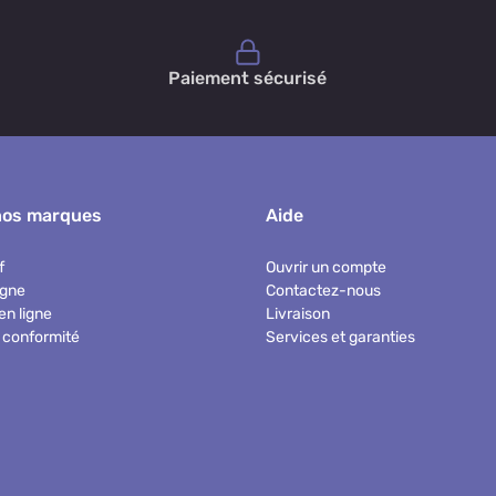
Paiement sécurisé
nos marques
Aide
f
Ouvrir un compte
igne
Contactez-nous
en ligne
Livraison
 conformité
Services et garanties