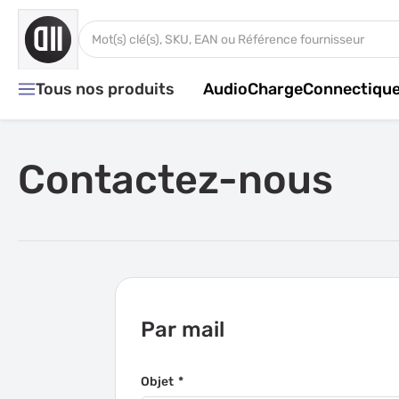
Aller au contenu
Rechercher dans tout le magasin...
Tous nos produits
Audio
Charge
Connectiqu
Contactez-nous
Par mail
Objet