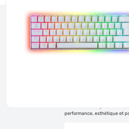
DESCRIPTION
INFORMATIONS TECHNIQUES
Description
Le Clavier Méca 60% Blanc RG
amateurs de bureautique minim
maximum d’espace sur le bur
Son éclairage RGB personnalis
switchs mécaniques réactifs as
performance, esthétique et por