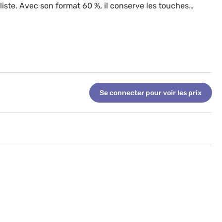
ste. Avec son format 60 %, il conserve les touches
ace sur le bureau.
Se connecter pour voir les prix