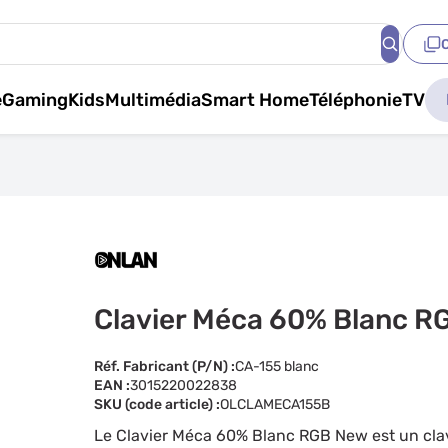
e
Gaming
Kids
Multimédia
Smart Home
Téléphonie
TV
Clavier Méca 60% Blanc R
Réf. Fabricant (P/N) :
CA-155 blanc
EAN :
3015220022838
SKU (code article) :
OLCLAMECA155B
Le Clavier Méca 60% Blanc RGB New est un clav