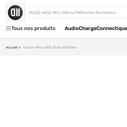
Aller au contenu
Rechercher dans tout le magasin...
Tous nos produits
Audio
Charge
Connectiqu
Accueil
Clavier Méca 60% Blanc RGB New