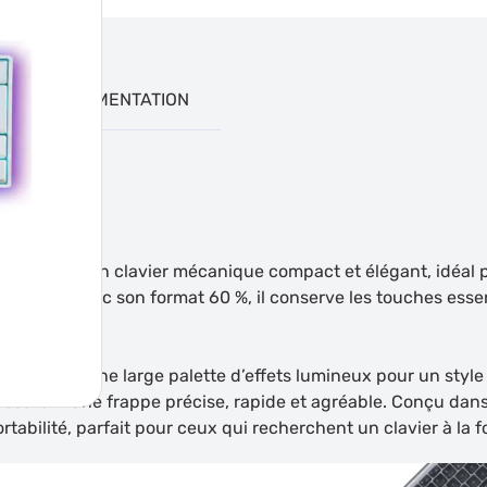
DOCUMENTATION
B New est un clavier mécanique compact et élégant, idéal p
aliste. Avec son format 60 %, il conserve les touches essent
eau.
able offre une large palette d’effets lumineux pour un style
surent une frappe précise, rapide et agréable. Conçu dans un
tabilité, parfait pour ceux qui recherchent un clavier à la f