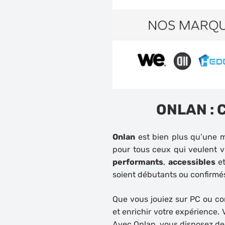
ONLAN : C
Onlan
est bien plus qu’une ma
pour tous ceux qui veulent vi
performants
,
accessibles
e
soient débutants ou confirmé
Que vous jouiez sur
PC
ou
co
et enrichir votre expérience.
Avec Onlan, vous disposez des 