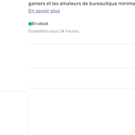
gamers et les amateurs de bureautique minimali
essentielles tout en libérant un maximum d’esp
En savoir plus
En stock
Expédition sous 24 heures