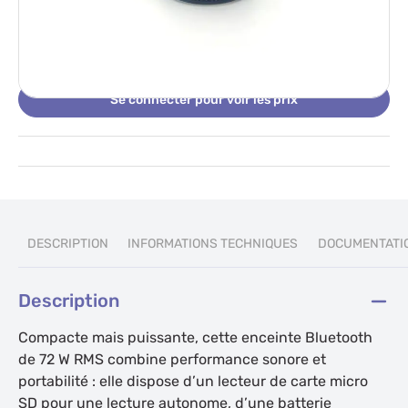
En stock
rechargeable (1 200 mAh) qui assure plusieurs heures
Expédition sous 24 heures
d’écoute, et intègre un jeu de lumières LED
multicolores pour animer l’ambiance. Avec ses
dimensions de 80 × 80 × 130 mm, elle se glisse
Se connecter pour voir les prix
facilement dans un sac ou s’installe sans encombre
dans une chambre ou un petit salon. Une dragonne
de transport complète l’ensemble pour l’emporter
partout soirée chez des amis, extérieur ou usage
quotidien.
DESCRIPTION
INFORMATIONS TECHNIQUES
DOCUMENTATI
Description
Compacte mais puissante, cette enceinte Bluetooth
de 72 W RMS combine performance sonore et
portabilité : elle dispose d’un lecteur de carte micro
SD pour une lecture autonome, d’une batterie