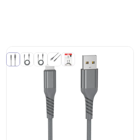
View larger image
View larger image
View larger image
View larger image
View larger image
Câble USB/Lightning mâle/mâle avec
cordon en nylon + kevlar 400D - 1m
Réf. Fabricant (P/N) :
WEUSBLIGHTKEV100
EAN :
3304490431236
SKU (code article) :
WEUSBLIGHTKEV100
Ce câble WE vous permet de recharger tous vos
appareils compatibles avec un port LIGHTNING, USBC-