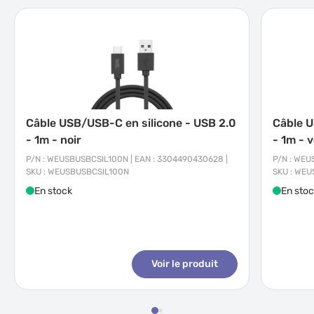
Câble USB/USB-C en silicone - USB 2.0
Câble U
- 1m - noir
- 1m - v
P/N : WEUSBUSBCSIL100N | EAN : 3304490430628 |
P/N : WEU
SKU : WEUSBUSBCSIL100N
SKU : WE
En stock
En sto
Voir le produit