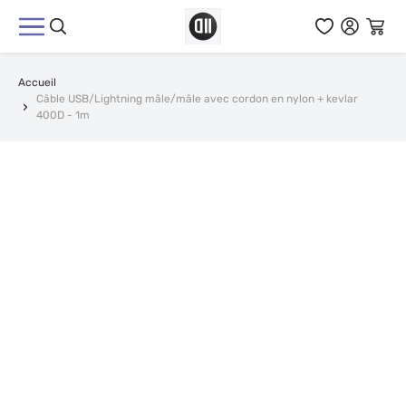
Aller au contenu
Accueil
Câble USB/Lightning mâle/mâle avec cordon en nylon + kevlar
400D - 1m