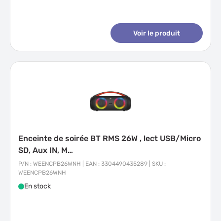
Voir le produit
Enceinte de soirée BT RMS 26W , lect USB/Micro
SD, Aux IN, M…
P/N : WEENCPB26WNH | EAN : 3304490435289 | SKU :
WEENCPB26WNH
En stock