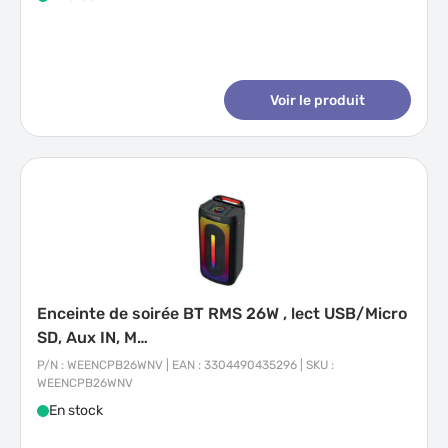
Voir le produit
Enceinte de soirée BT RMS 26W , lect USB/Micro
SD, Aux IN, M…
P/N : WEENCPB26WNV | EAN : 3304490435296 | SKU :
WEENCPB26WNV
En stock